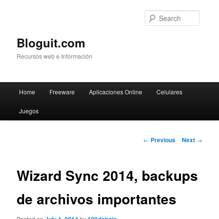
Searc
Bloguit.com
Recursos web e Información
Main
Home
Freeware
Aplicaciones Online
Celulares
Skip
menu
Juegos
to
primary
Post
←
Previous
Next
→
navigation
content
Wizard Sync 2014, backups
de archivos importantes
Posted on
by