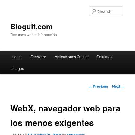
Searc
Bloguit.com
Recursos web e Información
Main
Home
Freeware
Aplicaciones Online
Celulares
Skip
menu
Juegos
to
primary
Post
←
Previous
Next
→
navigation
content
WebX, navegador web para
los menos exigentes
Posted on
by