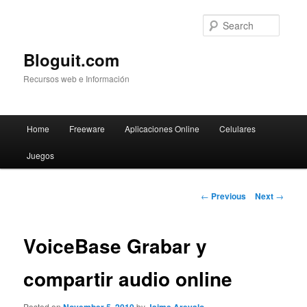
Searc
Bloguit.com
Recursos web e Información
Main
Home
Freeware
Aplicaciones Online
Celulares
Skip
menu
Juegos
to
primary
Post
←
Previous
Next
→
navigation
content
VoiceBase Grabar y
compartir audio online
Posted on
by