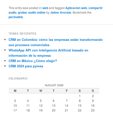
This entry was posted in
web
and tagged
Aplicacion web
,
compartir
audio
,
grabar audio online
by
Jaime Arevalo
. Bookmark the
permalink
.
TEMAS RECIENTES
CRM en Colombia: cómo las empresas están transformando
sus procesos comerciales
WhatsApp API con Inteligencia Artificial basado en
información de tu empresa
CRM en México ¿Cómo elegir?
CRM 2024 para pymes
CALENDARIO
AUGUST 2026
M
T
W
T
F
S
S
1
2
3
4
5
6
7
8
9
10
11
12
13
14
15
16
17
18
19
20
21
22
23