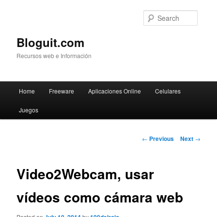
Searc
Bloguit.com
Recursos web e Información
Main
Home
Freeware
Aplicaciones Online
Celulares
Skip
menu
Juegos
to
primary
Post
←
Previous
Next
→
navigation
content
Video2Webcam, usar
vídeos como cámara web
Posted on
by