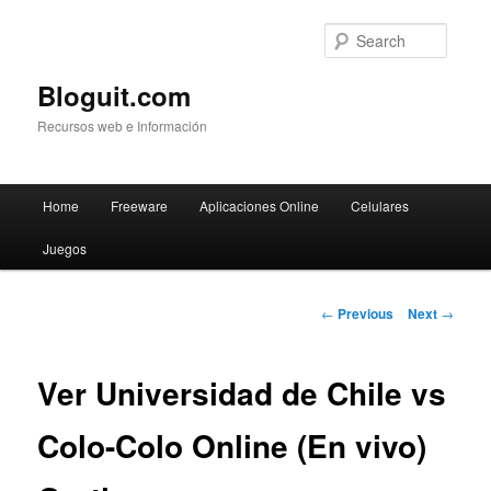
Searc
Bloguit.com
Recursos web e Información
Main
Home
Freeware
Aplicaciones Online
Celulares
Skip
menu
Juegos
to
primary
Post
←
Previous
Next
→
navigation
content
Ver Universidad de Chile vs
Colo-Colo Online (En vivo)