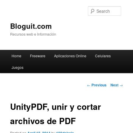
Searc
Bloguit.com
Recursos web e Información
Main
Home
Freeware
Aplicaciones Online
Celulares
Skip
menu
Juegos
to
primary
Post
←
Previous
Next
→
navigation
content
UnityPDF, unir y cortar
archivos de PDF
Posted on
by