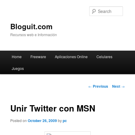
Searc
Bloguit.com
Recursos web e Información
Main
Home
Freeware
Aplicaciones Online
Celulares
Skip
menu
Juegos
to
primary
Post
←
Previous
Next
→
navigation
content
Unir Twitter con MSN
Posted on
October 26, 2009
by
pc