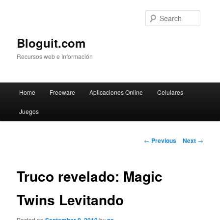
Searc
Bloguit.com
Recursos web e Información
Main
Home
Freeware
Aplicaciones Online
Celulares
Skip
menu
Juegos
to
primary
Post
←
Previous
Next
→
navigation
content
Truco revelado: Magic
Twins Levitando
Posted on
by