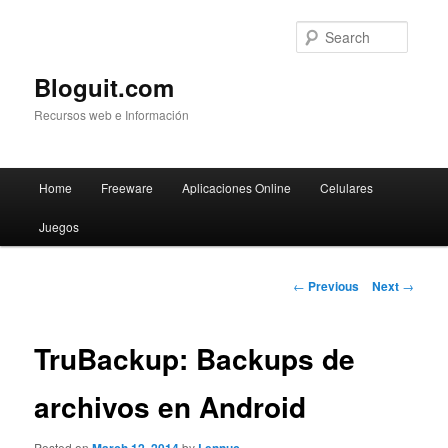
Searc
Bloguit.com
Recursos web e Información
Main
Home
Freeware
Aplicaciones Online
Celulares
Skip
menu
Juegos
to
primary
Post
←
Previous
Next
→
navigation
content
TruBackup: Backups de
archivos en Android
Posted on
by