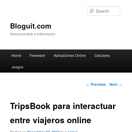
Searc
Bloguit.com
Recursos web e Información
Main
Home
Freeware
Aplicaciones Online
Celulares
Skip
menu
Juegos
to
primary
Post
←
Previous
Next
→
navigation
content
TripsBook para interactuar
entre viajeros online
Posted on
by