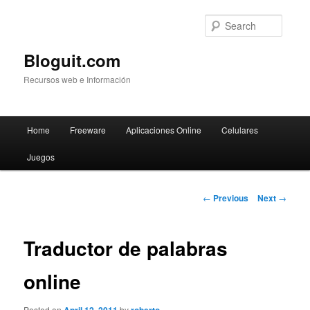
Searc
Bloguit.com
Recursos web e Información
Main
Home
Freeware
Aplicaciones Online
Celulares
Skip
menu
Juegos
to
primary
Post
←
Previous
Next
→
navigation
content
Traductor de palabras
online
Posted on
by