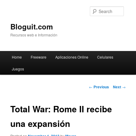
Searc
Bloguit.com
Recursos web e Información
Main
Home
Freeware
Aplicaciones Online
Celulares
Skip
menu
Juegos
to
primary
Post
←
Previous
Next
→
navigation
content
Total War: Rome II recibe
una expansión
Posted on
by