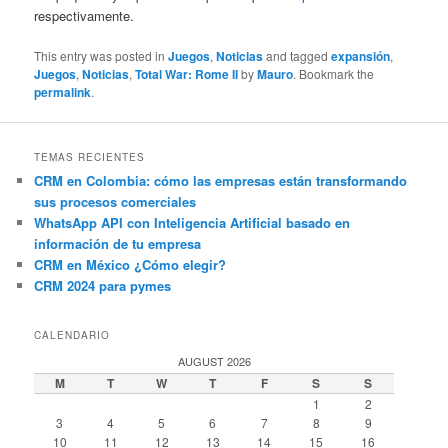
respectivamente.
This entry was posted in
Juegos
,
Noticias
and tagged
expansión
,
Juegos
,
Noticias
,
Total War: Rome II
by
Mauro
. Bookmark the
permalink
.
TEMAS RECIENTES
CRM en Colombia: cómo las empresas están transformando
sus procesos comerciales
WhatsApp API con Inteligencia Artificial basado en
información de tu empresa
CRM en México ¿Cómo elegir?
CRM 2024 para pymes
CALENDARIO
AUGUST 2026
M
T
W
T
F
S
S
1
2
3
4
5
6
7
8
9
10
11
12
13
14
15
16