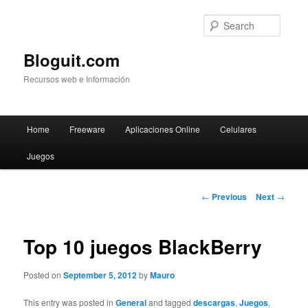
Searc
Bloguit.com
Recursos web e Información
Main
Home
Freeware
Aplicaciones Online
Celulares
Skip
menu
Juegos
to
primary
Post
←
Previous
Next
→
navigation
content
Top 10 juegos BlackBerry
Posted on
September 5, 2012
by
Mauro
This entry was posted in
General
and tagged
descargas
,
Juegos
,