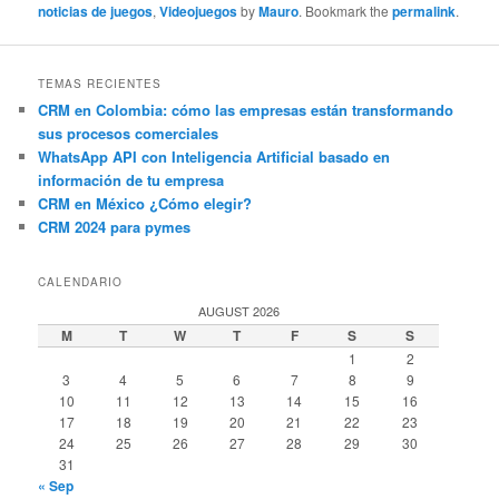
noticias de juegos
,
Videojuegos
by
Mauro
. Bookmark the
permalink
.
TEMAS RECIENTES
CRM en Colombia: cómo las empresas están transformando
sus procesos comerciales
WhatsApp API con Inteligencia Artificial basado en
información de tu empresa
CRM en México ¿Cómo elegir?
CRM 2024 para pymes
CALENDARIO
AUGUST 2026
M
T
W
T
F
S
S
1
2
3
4
5
6
7
8
9
10
11
12
13
14
15
16
17
18
19
20
21
22
23
24
25
26
27
28
29
30
31
« Sep