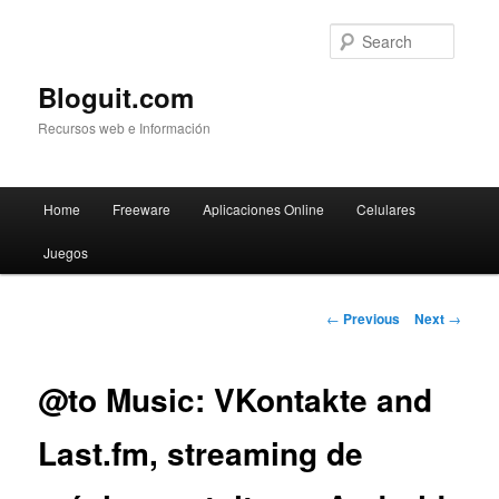
Searc
Bloguit.com
Recursos web e Información
Main
Home
Freeware
Aplicaciones Online
Celulares
Skip
menu
Juegos
to
primary
Post
←
Previous
Next
→
navigation
content
@to Music: VKontakte and
Last.fm, streaming de