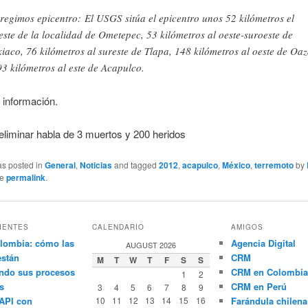
regimos epicentro: El USGS sitúa el epicentro unos 52 kilómetros el
este de la localidad de Ometepec, 53 kilómetros al oeste-suroeste de
xiaco, 76 kilómetros al sureste de Tlapa, 148 kilómetros al oeste de Oa
93 kilómetros al este de Acapulco.
 información.
eliminar habla de 3 muertos y 200 heridos
as posted in
General
,
Noticias
and tagged
2012
,
acapulco
,
México
,
terremoto
by
he
permalink
.
IENTES
CALENDARIO
AMIGOS
lombia: cómo las
Agencia Digital
AUGUST 2026
están
CRM
M
T
W
T
F
S
S
ndo sus procesos
CRM en Colombia
1
2
s
CRM en Perú
3
4
5
6
7
8
9
API con
10
11
12
13
14
15
16
Farándula chilena