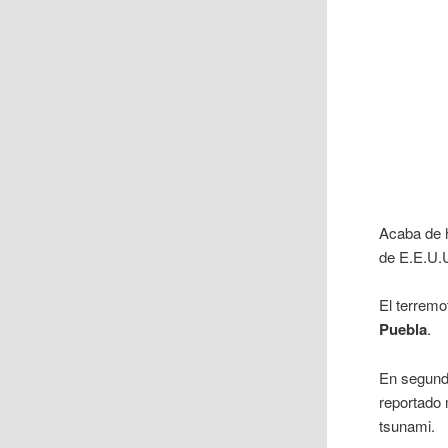
Acaba de 
de E.E.U.
El terremo
Puebla
.
En segunda
reportado 
tsunami.