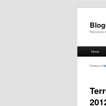
Blog
Recursos 
Main
Home
Skip
menu
to
Posted on
M
primary
Ter
content
201