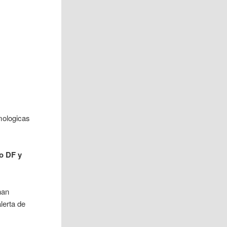
mologicas
o DF y
han
lerta de