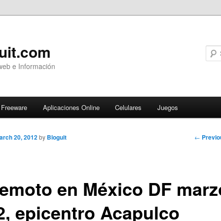
uit.com
web e Información
Freeware
Aplicaciones Online
Celulares
Juegos
Post
←
Previo
arch 20, 2012
by
Bloguit
navigati
remoto en México DF marz
2, epicentro Acapulco