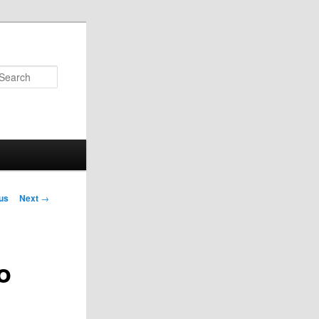
Search
us
Next
→
on
o