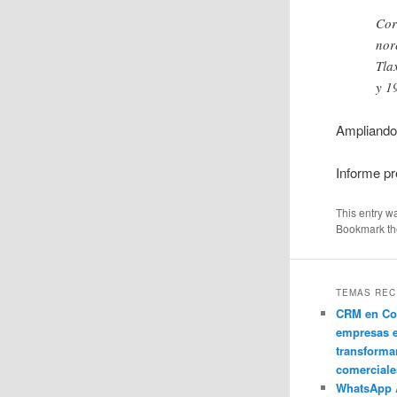
Cor
nor
Tla
y 1
Ampliando
Informe pr
This entry w
Bookmark t
TEMAS REC
CRM en Co
empresas 
transforma
comerciale
WhatsApp 