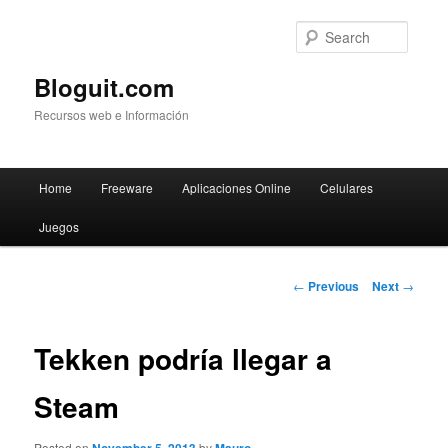
Searc
Bloguit.com
Recursos web e Información
Main
Home
Freeware
Aplicaciones Online
Celulares
Skip
menu
Juegos
to
primary
Post
←
Previous
Next
→
navigation
content
Tekken podría llegar a
Steam
Posted on
by