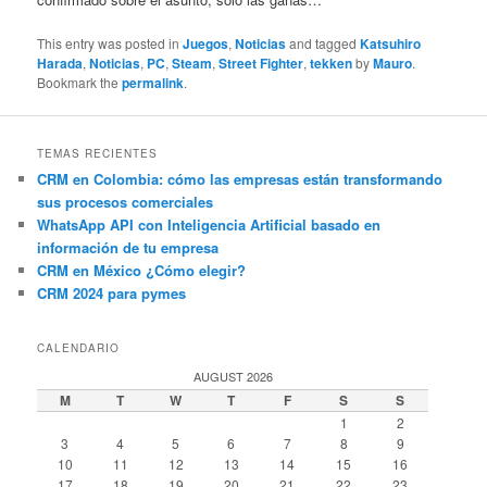
This entry was posted in
Juegos
,
Noticias
and tagged
Katsuhiro
Harada
,
Noticias
,
PC
,
Steam
,
Street Fighter
,
tekken
by
Mauro
.
Bookmark the
permalink
.
TEMAS RECIENTES
CRM en Colombia: cómo las empresas están transformando
sus procesos comerciales
WhatsApp API con Inteligencia Artificial basado en
información de tu empresa
CRM en México ¿Cómo elegir?
CRM 2024 para pymes
CALENDARIO
AUGUST 2026
M
T
W
T
F
S
S
1
2
3
4
5
6
7
8
9
10
11
12
13
14
15
16
17
18
19
20
21
22
23