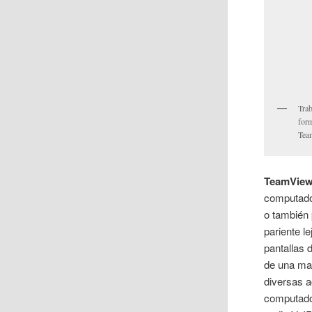
Trab
for
Tea
TeamView
computador
o también
pariente l
pantallas 
de una man
diversas a
computador