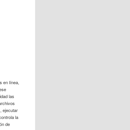
s en línea,
 ese
idad las
archivos
, ejecutar
ontrola la
ión de