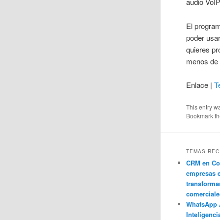
audio VoIP
El program
poder usar
quieres pr
menos de
Enlace |
T
This entry w
Bookmark t
TEMAS REC
CRM en Co
empresas 
transforma
comerciale
WhatsApp 
Inteligenci