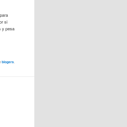
 para
or si
s y pesa
y
blogers
.