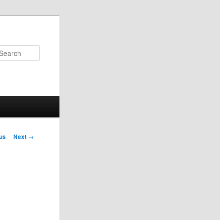
Search
us
Next
→
on