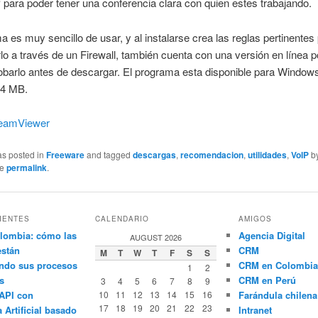
 para poder tener una conferencia clara con quien estes trabajando.
a es muy sencillo de usar, y al instalarse crea las reglas pertinentes
lo a través de un Firewall, también cuenta con una versión en línea p
obarlo antes de descargar. El programa esta disponible para Window
 4 MB.
eamViewer
as posted in
Freeware
and tagged
descargas
,
recomendacion
,
utilidades
,
VoIP
b
he
permalink
.
IENTES
CALENDARIO
AMIGOS
lombia: cómo las
Agencia Digital
AUGUST 2026
están
CRM
M
T
W
T
F
S
S
ndo sus procesos
CRM en Colombia
1
2
s
CRM en Perú
3
4
5
6
7
8
9
API con
10
11
12
13
14
15
16
Farándula chilena
17
18
19
20
21
22
23
a Artificial basado
Intranet