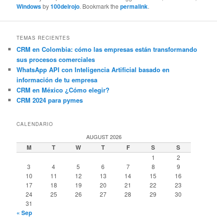
Windows
by
100delrojo
. Bookmark the
permalink
.
TEMAS RECIENTES
CRM en Colombia: cómo las empresas están transformando
sus procesos comerciales
WhatsApp API con Inteligencia Artificial basado en
información de tu empresa
CRM en México ¿Cómo elegir?
CRM 2024 para pymes
CALENDARIO
AUGUST 2026
M
T
W
T
F
S
S
1
2
3
4
5
6
7
8
9
10
11
12
13
14
15
16
17
18
19
20
21
22
23
24
25
26
27
28
29
30
31
« Sep