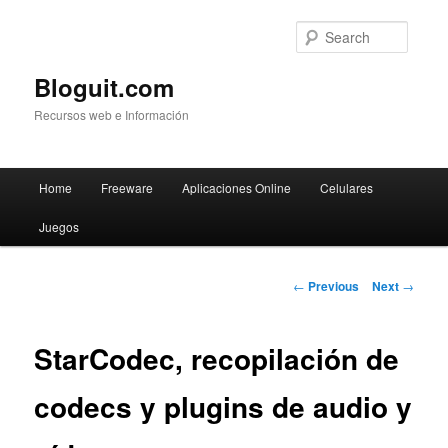
Searc
Bloguit.com
Recursos web e Información
Main
Home
Freeware
Aplicaciones Online
Celulares
Skip
menu
Juegos
to
primary
Post
←
Previous
Next
→
navigation
content
StarCodec, recopilación de
codecs y plugins de audio y