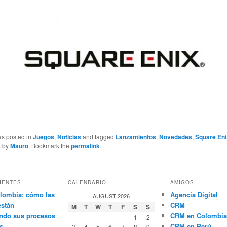
as posted in
Juegos
,
Noticias
and tagged
Lanzamientos
,
Novedades
,
Square En
s
by
Mauro
. Bookmark the
permalink
.
IENTES
CALENDARIO
AMIGOS
lombia: cómo las
Agencia Digital
AUGUST 2026
están
CRM
M
T
W
T
F
S
S
ndo sus procesos
CRM en Colombia
1
2
s
CRM en Perú
3
4
5
6
7
8
9