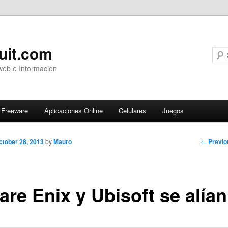
uit.com
web e Información
Freeware
Aplicaciones Online
Celulares
Juegos
Post
←
Previo
ctober 28, 2013
by
Mauro
navigati
are Enix y Ubisoft se alían