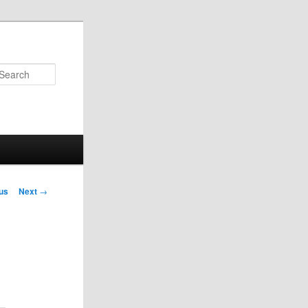
Search
us
Next
→
on