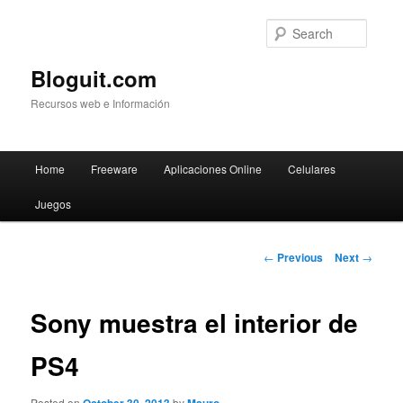
Searc
Bloguit.com
Recursos web e Información
Main
Home
Freeware
Aplicaciones Online
Celulares
Skip
menu
Juegos
to
primary
Post
←
Previous
Next
→
navigation
content
Sony muestra el interior de
PS4
Posted on
by