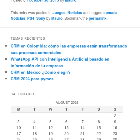
October 30, 2013
Mauro
This entry was posted in
Juegos
,
Noticias
and tagged
consola
,
Noticias
,
PS4
,
Sony
by
Mauro
. Bookmark the
permalink
.
TEMAS RECIENTES
CRM en Colombia: cómo las empresas están transformando
sus procesos comerciales
WhatsApp API con Inteligencia Artificial basado en
información de tu empresa
CRM en México ¿Cómo elegir?
CRM 2024 para pymes
CALENDARIO
AUGUST 2026
M
T
W
T
F
S
S
1
2
3
4
5
6
7
8
9
10
11
12
13
14
15
16
17
18
19
20
21
22
23
24
25
26
27
28
29
30