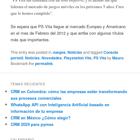
“
PS Vita fue diseñada con un solo objetivo, y el mismo fue que
liderara el mercado de juegos móviles en los próximos 5 años. Creo
que lo hemos cumplido”.
Se espera que PS Vita llegue al mercado Europeo y Americano
en el mes de Febrero del 2012 y que arribe con algunos títulos
más que importantes.
This entry was posted in
Juegos
,
Noticias
and tagged
Consola
portatil
,
Noticias
,
Novedades
,
Playstation Vita
,
PS Vita
by
Mauro
.
Bookmark the
permalink
.
TEMAS RECIENTES
CRM en Colombia: cómo las empresas están transformando
sus procesos comerciales
WhatsApp API con Inteligencia Artificial basado en
información de tu empresa
CRM en México ¿Cómo elegir?
CRM 2024 para pymes
CALENDARIO