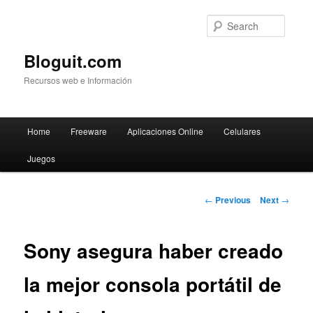
Searc
Bloguit.com
Recursos web e Información
Main
Home
Freeware
Aplicaciones Online
Celulares
Skip
menu
Juegos
to
primary
Post
←
Previous
Next
→
navigation
content
Sony asegura haber creado
la mejor consola portátil de