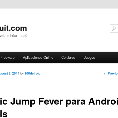
uit.com
web e Información
Freeware
Aplicaciones Online
Celulares
Juegos
Post
←
Previo
ugust 2, 2014
by
100delrojo
navigati
ic Jump Fever para Andro
is