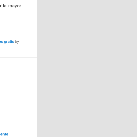
er la mayor
os gratis
by
ente