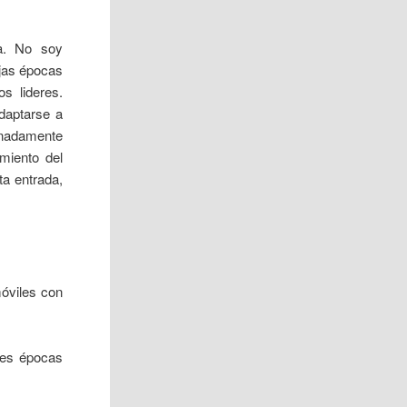
ia. No soy
ejas épocas
s lideres.
daptarse a
unadamente
miento del
ta entrada,
móviles con
res épocas