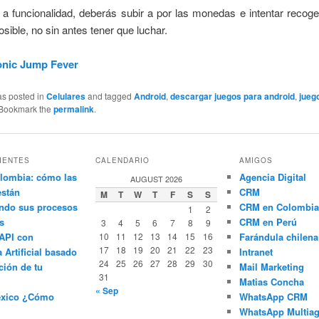
a funcionalidad, deberás subir a por las monedas e intentar recog
osible, no sin antes tener que luchar.
nic Jump Fever
as posted in
Celulares
and tagged
Android
,
descargar juegos para android
,
jueg
 Bookmark the
permalink
.
IENTES
CALENDARIO
AMIGOS
lombia: cómo las
Agencia Digital
AUGUST 2026
están
CRM
M
T
W
T
F
S
S
ndo sus procesos
CRM en Colombia
1
2
s
CRM en Perú
3
4
5
6
7
8
9
API con
10
11
12
13
14
15
16
Farándula chilena
17
18
19
20
21
22
23
a Artificial basado
Intranet
24
25
26
27
28
29
30
ción de tu
Mail Marketing
31
Matias Concha
« Sep
éxico ¿Cómo
WhatsApp CRM
WhatsApp Multiag