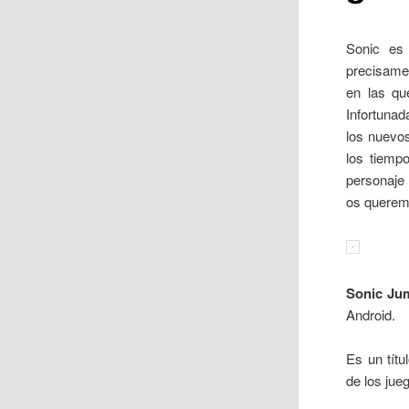
Sonic es 
precisamen
en las qu
Infortuna
los nuevo
los tiemp
personaje 
os querem
Sonic Ju
Android.
Es un tít
de los jue