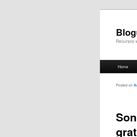
Blog
Recursos 
Main
Home
Skip
menu
to
Posted on
A
primary
Son
content
grat