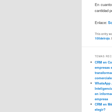
En cuanto 
cantidad p
Enlace:
So
This entry w
100delrojo
.
TEMAS REC
CRM en Co
empresas 
transforma
comerciale
WhatsApp 
Inteligenci
en informa
empresa
CRM en M
elegir?