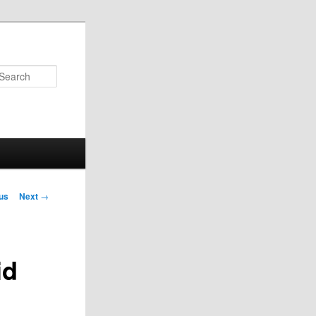
Search
us
Next
→
on
id