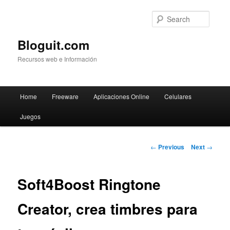
Searc
Bloguit.com
Recursos web e Información
Main
Home
Freeware
Aplicaciones Online
Celulares
Skip
menu
Juegos
to
primary
Post
←
Previous
Next
→
navigation
content
Soft4Boost Ringtone
Creator, crea timbres para