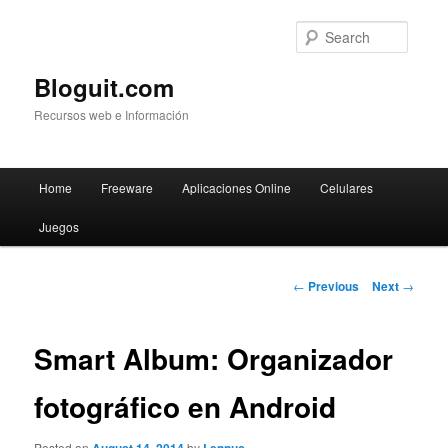
Searc
Bloguit.com
Recursos web e Información
Main
Home
Freeware
Aplicaciones Online
Celulares
Skip
menu
Juegos
to
primary
Post
←
Previous
Next
→
navigation
content
Smart Album: Organizador
fotográfico en Android
Posted on
by