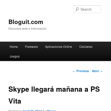
Searc
Bloguit.com
Recursos web e Información
Main
Home
Freeware
Aplicaciones Online
Celulares
Skip
menu
Juegos
to
primary
Post
←
Previous
Next
→
navigation
content
Skype llegará mañana a PS
Vita
Posted on
by