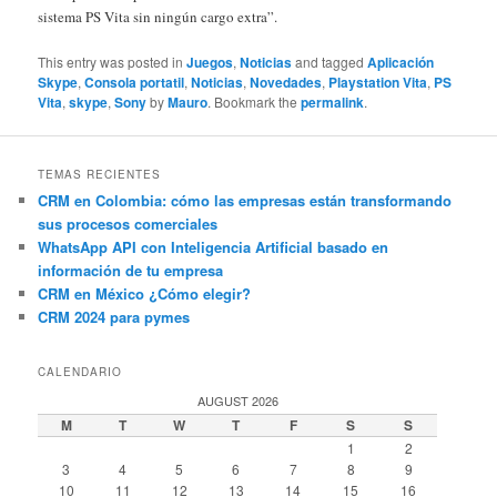
sistema PS Vita sin ningún cargo extra”.
This entry was posted in
Juegos
,
Noticias
and tagged
Aplicación
Skype
,
Consola portatil
,
Noticias
,
Novedades
,
Playstation Vita
,
PS
Vita
,
skype
,
Sony
by
Mauro
. Bookmark the
permalink
.
TEMAS RECIENTES
CRM en Colombia: cómo las empresas están transformando
sus procesos comerciales
WhatsApp API con Inteligencia Artificial basado en
información de tu empresa
CRM en México ¿Cómo elegir?
CRM 2024 para pymes
CALENDARIO
AUGUST 2026
M
T
W
T
F
S
S
1
2
3
4
5
6
7
8
9
10
11
12
13
14
15
16