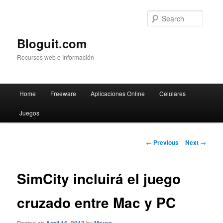
Searc
Bloguit.com
Recursos web e Información
Main
Home
Freeware
Aplicaciones Online
Celulares
Skip
menu
Juegos
to
primary
Post
←
Previous
Next
→
navigation
content
SimCity incluirá el juego
cruzado entre Mac y PC
Posted on
by