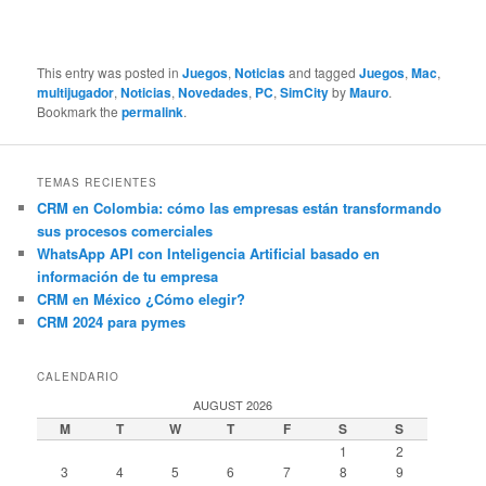
This entry was posted in
Juegos
,
Noticias
and tagged
Juegos
,
Mac
,
multijugador
,
Noticias
,
Novedades
,
PC
,
SimCity
by
Mauro
.
Bookmark the
permalink
.
TEMAS RECIENTES
CRM en Colombia: cómo las empresas están transformando
sus procesos comerciales
WhatsApp API con Inteligencia Artificial basado en
información de tu empresa
CRM en México ¿Cómo elegir?
CRM 2024 para pymes
CALENDARIO
AUGUST 2026
M
T
W
T
F
S
S
1
2
3
4
5
6
7
8
9