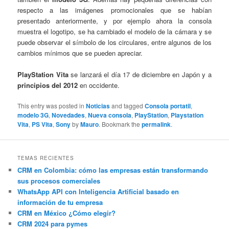
respecto a las imágenes promocionales que se habían
presentado anteriormente, y por ejemplo ahora la consola
muestra el logotipo, se ha cambiado el modelo de la cámara y se
puede observar el símbolo de los circulares, entre algunos de los
cambios mínimos que se pueden apreciar.
PlayStation Vita
se lanzará el día 17 de diciembre en Japón y a
principios del 2012
en occidente.
This entry was posted in
Noticias
and tagged
Consola portatil
,
modelo 3G
,
Novedades
,
Nueva consola
,
PlayStation
,
Playstation
Vita
,
PS Vita
,
Sony
by
Mauro
. Bookmark the
permalink
.
TEMAS RECIENTES
CRM en Colombia: cómo las empresas están transformando
sus procesos comerciales
WhatsApp API con Inteligencia Artificial basado en
información de tu empresa
CRM en México ¿Cómo elegir?
CRM 2024 para pymes