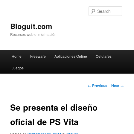
Searc
Bloguit.com
Recursos web e Información
Main
Home
Freeware
Aplicaciones Online
Celulares
Skip
menu
Juegos
to
primary
Post
←
Previous
Next
→
navigation
content
Se presenta el diseño
oficial de PS Vita
Posted on
by