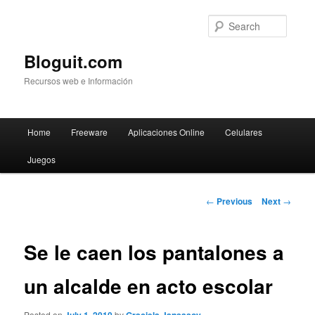
Searc
Bloguit.com
Recursos web e Información
Main
Home
Freeware
Aplicaciones Online
Celulares
Skip
menu
Juegos
to
primary
Post
←
Previous
Next
→
navigation
content
Se le caen los pantalones a
un alcalde en acto escolar
Posted on
by