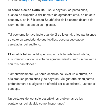
July 1, 2010
Graciela Jansasoy
Al
señor alcalde Colin Hall
, se le cayeron los pantalones,
cuando se disponía a dar un voto de agradecimiento, en un acto
educativo, en la Biblioteca Southfields de Leicester, delante de
alumnos de tres escuelas inglesas.
Tal bochorno lo tuvo justo cuando él se levantó, y los pantalones
se cayeron alrededor de sus tobillos, escena que causó
carcajadas del auditorio.
El alcalde
había pedido perdón por la bufonada involuntaria,
susurrando: ‘dando un voto de agradecimiento, sufrí un problema
con mis pantalones.’
‘Lamentablemente, yo había decidido no llevar un cinturón, se
aflojaron los pantalones y se cayeron. Me gustaría disculparme
profundamente si alguien se ofendió por el accidente’, justificó el
concejal.
Un portavoz del consejo describió los problemas de los
pantalones del alcalde como ‘inoportunos’.