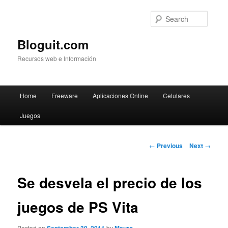
Searc
Bloguit.com
Recursos web e Información
Main
Home
Freeware
Aplicaciones Online
Celulares
Skip
menu
Juegos
to
primary
Post
←
Previous
Next
→
navigation
content
Se desvela el precio de los
juegos de PS Vita
Posted on
by