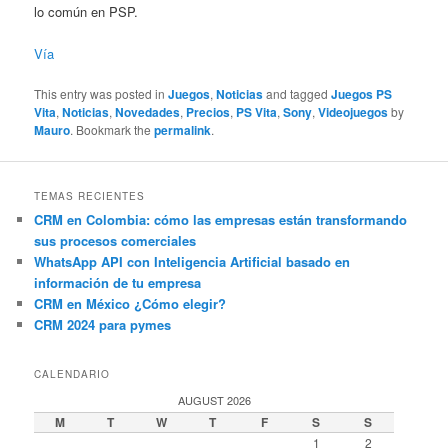
lo común en PSP.
Vía
This entry was posted in
Juegos
,
Noticias
and tagged
Juegos PS
Vita
,
Noticias
,
Novedades
,
Precios
,
PS Vita
,
Sony
,
Videojuegos
by
Mauro
. Bookmark the
permalink
.
TEMAS RECIENTES
CRM en Colombia: cómo las empresas están transformando
sus procesos comerciales
WhatsApp API con Inteligencia Artificial basado en
información de tu empresa
CRM en México ¿Cómo elegir?
CRM 2024 para pymes
CALENDARIO
AUGUST 2026
M
T
W
T
F
S
S
1
2