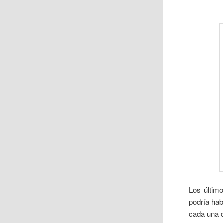
Los últim
podría ha
cada una d