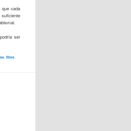
a que cada
suficiente
abismal.
podría ser
ias
,
Xbox
,