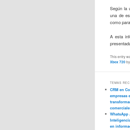
Según la 
una de e
como para 
A esta in
presentada
This entry w
Xbox 720
b
TEMAS REC
CRM en Co
empresas 
transforma
comerciale
WhatsApp 
Inteligenci
en informa