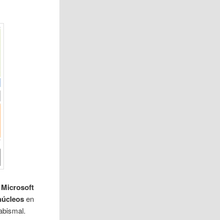
e
Microsoft
núcleos
en
abismal.