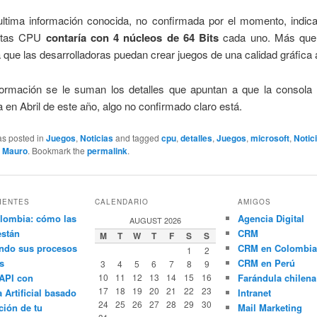
ultima información conocida, no confirmada por el momento, indic
stas CPU
contaría con 4 núcleos de 64 Bits
cada uno. Más que 
que las desarrolladoras puedan crear juegos de una calidad gráfica 
formación se le suman los detalles que apuntan a que la consola 
 en Abril de este año, algo no confirmado claro está.
as posted in
Juegos
,
Noticias
and tagged
cpu
,
detalles
,
Juegos
,
microsoft
,
Notic
y
Mauro
. Bookmark the
permalink
.
IENTES
CALENDARIO
AMIGOS
lombia: cómo las
Agencia Digital
AUGUST 2026
están
CRM
M
T
W
T
F
S
S
ndo sus procesos
CRM en Colombia
1
2
s
CRM en Perú
3
4
5
6
7
8
9
API con
10
11
12
13
14
15
16
Farándula chilena
17
18
19
20
21
22
23
a Artificial basado
Intranet
24
25
26
27
28
29
30
ción de tu
Mail Marketing