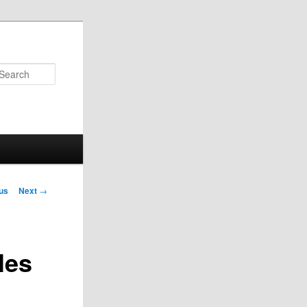
Search
us
Next
→
on
les