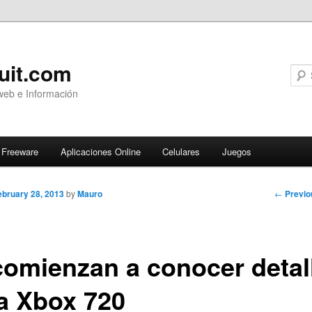
uit.com
web e Información
Freeware
Aplicaciones Online
Celulares
Juegos
Post
←
Previo
ebruary 28, 2013
by
Mauro
navigati
comienzan a conocer detal
la Xbox 720