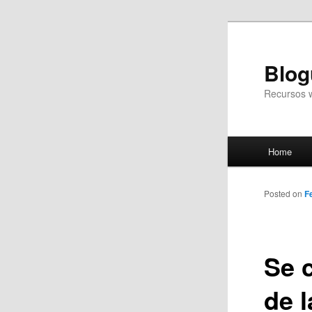
Blog
Recursos 
Main
Home
Skip
menu
to
Posted on
F
primary
Se 
content
de 