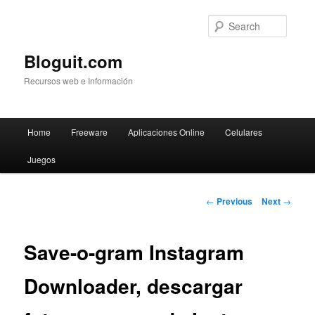
Searc
Bloguit.com
Recursos web e Información
Main
Home
Freeware
Aplicaciones Online
Celulares
Skip
menu
Juegos
to
primary
Post
←
Previous
Next
→
navigation
content
Save-o-gram Instagram
Downloader, descargar