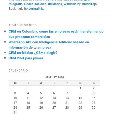
fotografia
,
Redes sociales
,
utilidades
,
Windows
by
100delrojo
.
Bookmark the
permalink
.
TEMAS RECIENTES
CRM en Colombia: cómo las empresas están transformando
sus procesos comerciales
WhatsApp API con Inteligencia Artificial basado en
información de tu empresa
CRM en México ¿Cómo elegir?
CRM 2024 para pymes
CALENDARIO
AUGUST 2026
M
T
W
T
F
S
S
1
2
3
4
5
6
7
8
9
10
11
12
13
14
15
16
17
18
19
20
21
22
23
24
25
26
27
28
29
30
31