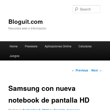
Searc
Bloguit.com
Recursos web e Información
Main
Home
Freeware
Aplicaciones Online
Celulares
Skip
menu
Juegos
to
primary
Post
←
Previous
Next
→
navigation
content
Samsung con nueva
notebook de pantalla HD
Posted on
by