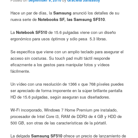
September 9, 2010
Graciela Jansasoy
Hace un par de días, la
Samsung
anunció los detalles de su
nueva serie de
Notebooks SF, las Samsung SF510
.
La
Notebook SF510
de 15.6 pulgadas viene con un diseño
ergonómico para usos óptimos y sólo pesa 5.3 libras.
Se especifica que viene con un amplio teclado para asegurar el
acceso sin costuras. Su touch pad multi táctil responde
eficazmente a los gestos para manipular fotos y vídeos
fácilmente.
Un vídeo con una resolución de 1366 x que 768 píxeles puedes
ser apreciado de forma imponente en la súper brillante pantalla
HD de 15.6 pulgadas, según aseguran sus diseñadores.
Wi-Fi incorporado, Windows 7 Home Premium pre instalado,
procesador de Intel Core i3, RAM de DDR3 de 4 GB y HDD de
500 GB, son otras de las características de la pórtatil.
La delgada
Samsung SF510
ofrece un precio de lanzamiento de