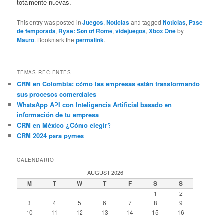
totalmente nuevas.
This entry was posted in
Juegos
,
Noticias
and tagged
Noticias
,
Pase
de temporada
,
Ryse: Son of Rome
,
videjuegos
,
Xbox One
by
Mauro
. Bookmark the
permalink
.
TEMAS RECIENTES
CRM en Colombia: cómo las empresas están transformando
sus procesos comerciales
WhatsApp API con Inteligencia Artificial basado en
información de tu empresa
CRM en México ¿Cómo elegir?
CRM 2024 para pymes
CALENDARIO
AUGUST 2026
M
T
W
T
F
S
S
1
2
3
4
5
6
7
8
9
10
11
12
13
14
15
16