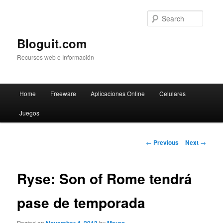
Searc
Bloguit.com
Recursos web e Información
Main
Home
Freeware
Aplicaciones Online
Celulares
Skip
menu
Juegos
to
primary
Post
←
Previous
Next
→
navigation
content
Ryse: Son of Rome tendrá
pase de temporada
Posted on
by