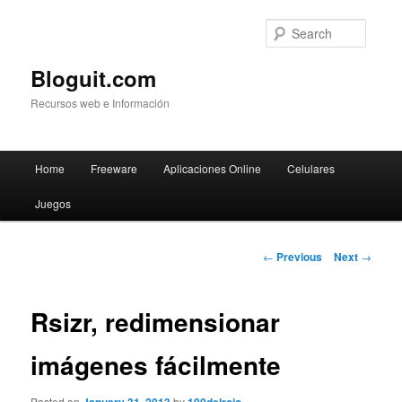
Searc
Bloguit.com
Recursos web e Información
Main
Home
Freeware
Aplicaciones Online
Celulares
Skip
menu
Juegos
to
primary
Post
←
Previous
Next
→
navigation
content
Rsizr, redimensionar
imágenes fácilmente
Posted on
by