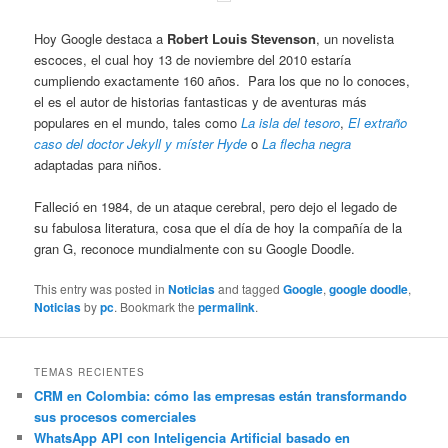
Hoy Google destaca a
Robert Louis Stevenson
, un novelista
escoces, el cual hoy 13 de noviembre del 2010 estaría
cumpliendo exactamente 160 años. Para los que no lo conoces,
el es el autor de historias fantasticas y de aventuras más
populares en el mundo, tales como
La isla del tesoro
,
El extraño
caso del doctor Jekyll y míster Hyde
o
La flecha negra
adaptadas para niños.
Falleció en 1984, de un ataque cerebral, pero dejo el legado de
su fabulosa literatura, cosa que el día de hoy la compañía de la
gran G, reconoce mundialmente con su Google Doodle.
This entry was posted in
Noticias
and tagged
Google
,
google doodle
,
Noticias
by
pc
. Bookmark the
permalink
.
TEMAS RECIENTES
CRM en Colombia: cómo las empresas están transformando
sus procesos comerciales
WhatsApp API con Inteligencia Artificial basado en