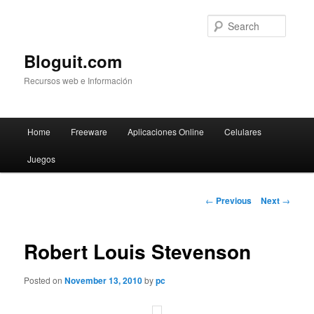
Searc
Bloguit.com
Recursos web e Información
Main
Home
Freeware
Aplicaciones Online
Celulares
Skip
menu
Juegos
to
primary
Post
←
Previous
Next
→
navigation
content
Robert Louis Stevenson
Posted on
November 13, 2010
by
pc