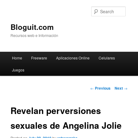
Searc
Bloguit.com
Recursos web e Información
Main
Home
Freeware
Aplicaciones Online
Celulares
Skip
menu
Juegos
to
primary
Post
←
Previous
Next
→
navigation
content
Revelan perversiones
sexuales de Angelina Jolie
Posted on
by