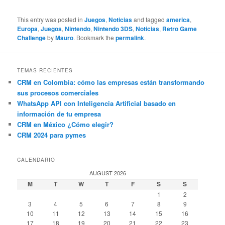
This entry was posted in
Juegos
,
Noticias
and tagged
america
,
Europa
,
Juegos
,
Nintendo
,
Nintendo 3DS
,
Noticias
,
Retro Game
Challenge
by
Mauro
. Bookmark the
permalink
.
TEMAS RECIENTES
CRM en Colombia: cómo las empresas están transformando
sus procesos comerciales
WhatsApp API con Inteligencia Artificial basado en
información de tu empresa
CRM en México ¿Cómo elegir?
CRM 2024 para pymes
CALENDARIO
AUGUST 2026
M
T
W
T
F
S
S
1
2
3
4
5
6
7
8
9
10
11
12
13
14
15
16
17
18
19
20
21
22
23