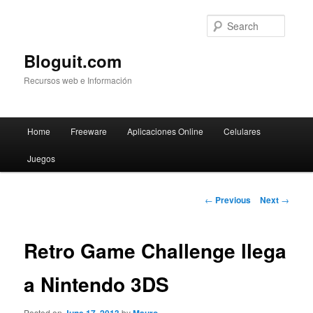
Searc
Bloguit.com
Recursos web e Información
Main
Home
Freeware
Aplicaciones Online
Celulares
Skip
menu
Juegos
to
primary
Post
←
Previous
Next
→
navigation
content
Retro Game Challenge llega
a Nintendo 3DS
Posted on
by