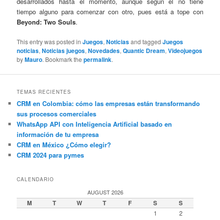
desarrollados hasta el momento, aunque según él no tiene
tiempo alguno para comenzar con otro, pues está a tope con
Beyond: Two Souls
.
This entry was posted in
Juegos
,
Noticias
and tagged
Juegos
noticias
,
Noticias juegos
,
Novedades
,
Quantic Dream
,
Videojuegos
by
Mauro
. Bookmark the
permalink
.
TEMAS RECIENTES
CRM en Colombia: cómo las empresas están transformando
sus procesos comerciales
WhatsApp API con Inteligencia Artificial basado en
información de tu empresa
CRM en México ¿Cómo elegir?
CRM 2024 para pymes
CALENDARIO
AUGUST 2026
M
T
W
T
F
S
S
1
2