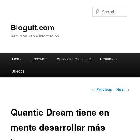
Searc
Bloguit.com
Recursos web e Información
Main
Home
Freeware
Aplicaciones Online
Celulares
Skip
menu
Juegos
to
primary
Post
←
Previous
Next
→
navigation
content
Quantic Dream tiene en
mente desarrollar más