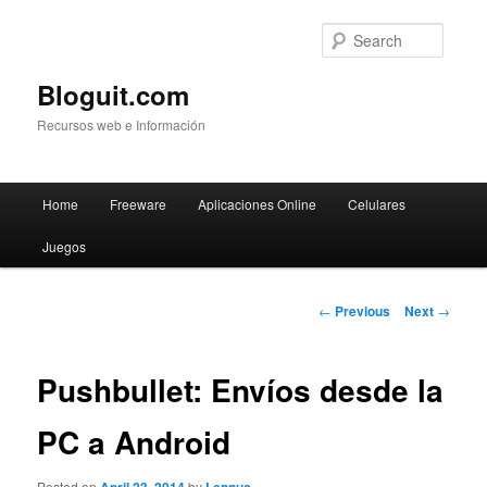
Searc
Bloguit.com
Recursos web e Información
Main
Home
Freeware
Aplicaciones Online
Celulares
Skip
menu
Juegos
to
primary
Post
←
Previous
Next
→
navigation
content
Pushbullet: Envíos desde la
PC a Android
Posted on
by