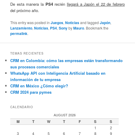
De esta manera la
PS4
recién
llegará a Japón el 22 de febrero
del próximo año.
This entry was posted in
Juegos
,
Noticias
and tagged
Japón
,
Lanzamiento
,
Noticias
,
PS4
,
Sony
by
Mauro
. Bookmark the
permalink
.
TEMAS RECIENTES
CRM en Colombia: cómo las empresas están transformando
sus procesos comerciales
WhatsApp API con Inteligencia Artificial basado en
información de tu empresa
CRM en México ¿Cómo elegir?
CRM 2024 para pymes
CALENDARIO
AUGUST 2026
M
T
W
T
F
S
S
1
2
3
4
5
6
7
8
9