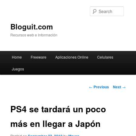
Searc
Bloguit.com
Recursos web e Información
Main
Home
Freeware
Aplicaciones Online
Celulares
Skip
menu
Juegos
to
primary
Post
←
Previous
Next
→
navigation
content
PS4 se tardará un poco
más en llegar a Japón
Posted on
by