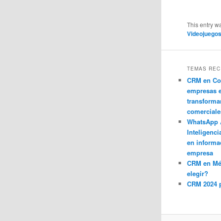
This entry w
Videojuego
TEMAS REC
CRM en Co
empresas 
transforma
comerciale
WhatsApp 
Inteligenci
en informa
empresa
CRM en M
elegir?
CRM 2024 