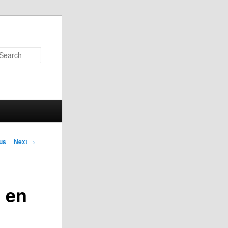
Search
us
Next
→
on
n en