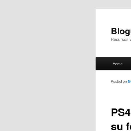
Blog
Recursos 
Main
Home
Skip
menu
to
Posted on
N
primary
PS4
content
su 