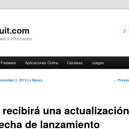
uit.com
web e Información
Freeware
Aplicaciones Online
Celulares
Juegos
Post
←
Previo
ovember 3, 2013
by
Mauro
navigati
 recibirá una actualizació
fecha de lanzamiento