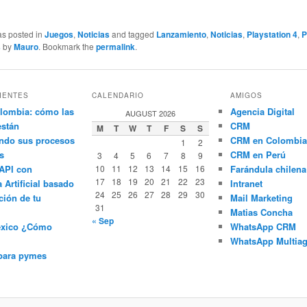
as posted in
Juegos
,
Noticias
and tagged
Lanzamiento
,
Noticias
,
Playstation 4
,
s
by
Mauro
. Bookmark the
permalink
.
IENTES
CALENDARIO
AMIGOS
lombia: cómo las
Agencia Digital
AUGUST 2026
están
CRM
M
T
W
T
F
S
S
ndo sus procesos
CRM en Colombia
1
2
s
CRM en Perú
3
4
5
6
7
8
9
API con
10
11
12
13
14
15
16
Farándula chilena
17
18
19
20
21
22
23
a Artificial basado
Intranet
24
25
26
27
28
29
30
ción de tu
Mail Marketing
31
Matias Concha
« Sep
éxico ¿Cómo
WhatsApp CRM
WhatsApp Multiag
para pymes