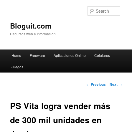
Searc
Bloguit.com
Recursos web e Información
Main
Home
Freeware
Aplicaciones Online
Celulares
Skip
menu
Juegos
to
primary
Post
←
Previous
Next
→
navigation
content
PS Vita logra vender más
de 300 mil unidades en