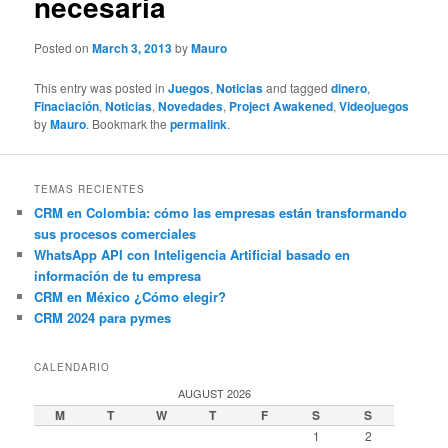
necesaria
Posted on
March 3, 2013
by
Mauro
This entry was posted in
Juegos
,
Noticias
and tagged
dinero
,
Finaciación
,
Noticias
,
Novedades
,
Project Awakened
,
Videojuegos
by
Mauro
. Bookmark the
permalink
.
TEMAS RECIENTES
CRM en Colombia: cómo las empresas están transformando
sus procesos comerciales
WhatsApp API con Inteligencia Artificial basado en
información de tu empresa
CRM en México ¿Cómo elegir?
CRM 2024 para pymes
CALENDARIO
AUGUST 2026
M
T
W
T
F
S
S
1
2