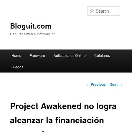
Searc
Bloguit.com
Recursos web e Información
Main
Home
Freeware
Aplicaciones Online
Celulares
Skip
menu
Juegos
to
primary
Post
←
Previous
Next
→
navigation
content
Project Awakened no logra
alcanzar la financiación