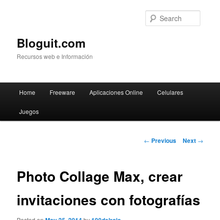
Searc
Bloguit.com
Recursos web e Información
Main
Home
Freeware
Aplicaciones Online
Celulares
Skip
menu
Juegos
to
primary
Post
←
Previous
Next
→
navigation
content
Photo Collage Max, crear
invitaciones con fotografías
Posted on
by