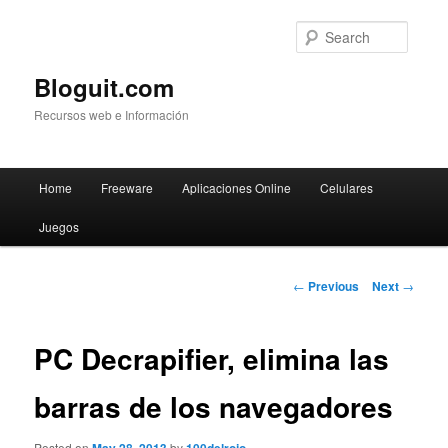
Searc
Bloguit.com
Recursos web e Información
Main
Home
Freeware
Aplicaciones Online
Celulares
Skip
menu
Juegos
to
primary
Post
←
Previous
Next
→
navigation
content
PC Decrapifier, elimina las
barras de los navegadores
Posted on
by