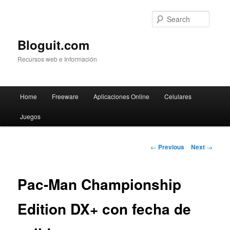
Searc
Bloguit.com
Recursos web e Información
Main
Home
Freeware
Aplicaciones Online
Celulares
Skip
menu
Juegos
to
primary
Post
←
Previous
Next
→
navigation
content
Pac-Man Championship
Edition DX+ con fecha de