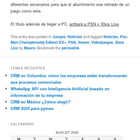
diferentes escenarios para que al aburrimiento sea retirado de un
juego como este.
El titulo además de llegar a PC,
arribará a PSN y Xbox Live
.
This entry was posted in
Juegos
,
Noticias
and tagged
Noticias
,
Pac-
Man Championship Edition DX+
,
PSN
,
Steam
,
Videojuegos
,
Xbox
Live
by
Mauro
. Bookmark the
permalink
.
TEMAS RECIENTES
CRM en Colombia: cómo las empresas están transformando
sus procesos comerciales
WhatsApp API con Inteligencia Artificial basado en
información de tu empresa
CRM en México ¿Cómo elegir?
CRM 2024 para pymes
CALENDARIO
AUGUST 2026
M
T
W
T
F
S
S