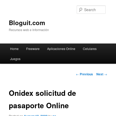
Searc
Bloguit.com
Recursos web e Información
Main
Home
Freeware
Aplicaciones Online
Celulares
Skip
menu
Juegos
to
primary
Post
←
Previous
Next
→
navigation
content
Onidex solicitud de
pasaporte Online
Posted on
by