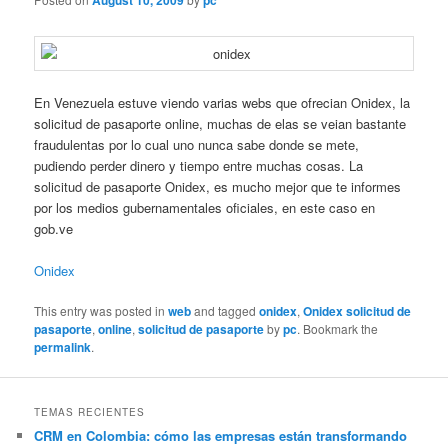
August 10, 2009
pc
En Venezuela estuve viendo varias webs que ofrecian Onidex, la
solicitud de pasaporte online, muchas de elas se veian bastante
fraudulentas por lo cual uno nunca sabe donde se mete,
pudiendo perder dinero y tiempo entre muchas cosas. La
solicitud de pasaporte Onidex, es mucho mejor que te informes
por los medios gubernamentales oficiales, en este caso en
gob.ve
Onidex
This entry was posted in
web
and tagged
onidex
,
Onidex solicitud de
pasaporte
,
online
,
solicitud de pasaporte
by
pc
. Bookmark the
permalink
.
TEMAS RECIENTES
CRM en Colombia: cómo las empresas están transformando