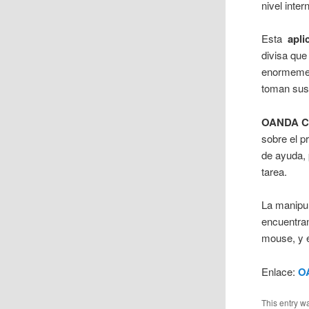
nivel inter
Esta
apli
divisa que
enormemen
toman sus
OANDA Cu
sobre el p
de ayuda, 
tarea.
La manipul
encuentran
mouse, y e
Enlace:
O
This entry w