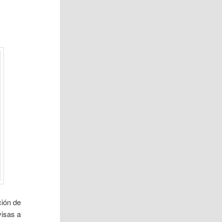
ción de
visas a