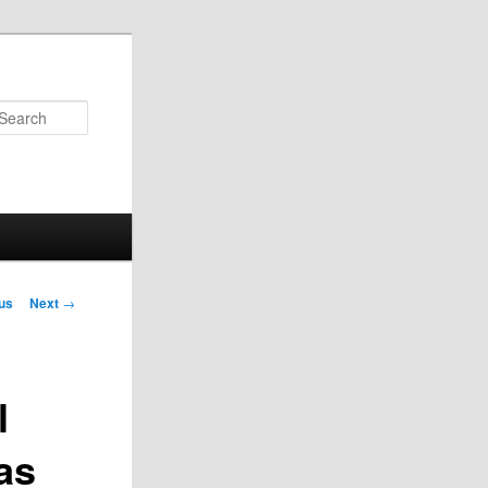
Search
us
Next
→
on
l
sas