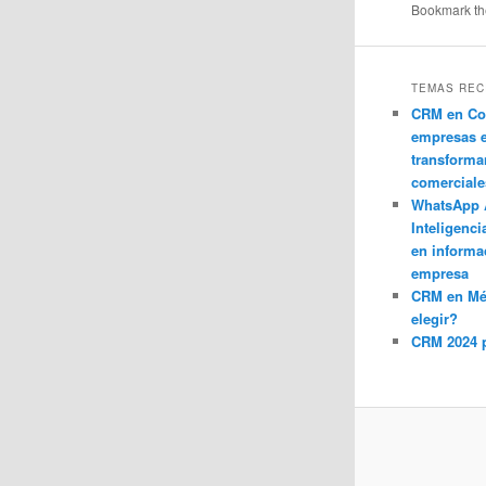
Bookmark t
TEMAS REC
CRM en Co
empresas 
transforma
comerciale
WhatsApp 
Inteligenci
en informa
empresa
CRM en M
elegir?
CRM 2024 