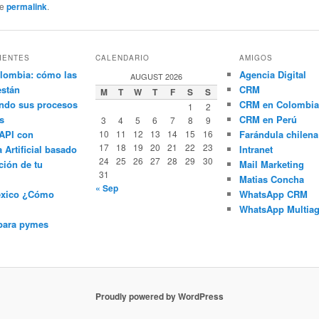
he
permalink
.
IENTES
CALENDARIO
AMIGOS
lombia: cómo las
Agencia Digital
AUGUST 2026
están
CRM
M
T
W
T
F
S
S
ndo sus procesos
CRM en Colombia
1
2
s
CRM en Perú
3
4
5
6
7
8
9
API con
10
11
12
13
14
15
16
Farándula chilena
17
18
19
20
21
22
23
a Artificial basado
Intranet
24
25
26
27
28
29
30
ción de tu
Mail Marketing
31
Matias Concha
« Sep
éxico ¿Cómo
WhatsApp CRM
WhatsApp Multiag
para pymes
Proudly powered by WordPress