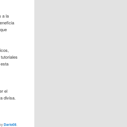
 a la
eneficia
 que
icos,
tutoriales
 esta
er el
a divisa.
by
Dario08
.