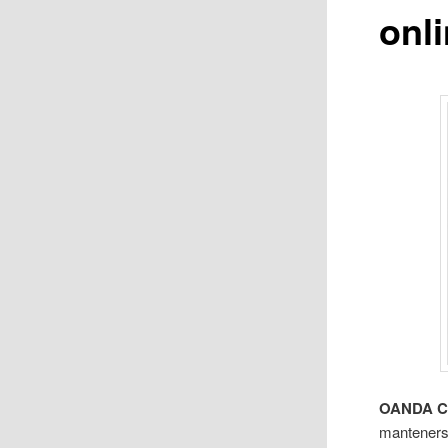
onl
OANDA Cu
mantenerse