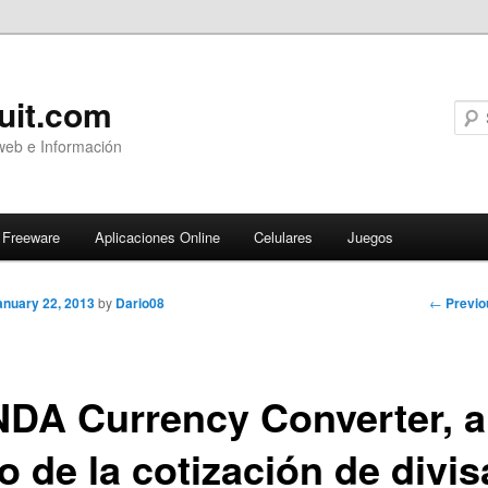
uit.com
web e Información
Freeware
Aplicaciones Online
Celulares
Juegos
Post
←
Previo
anuary 22, 2013
by
Dario08
navigati
DA Currency Converter, a
o de la cotización de divi