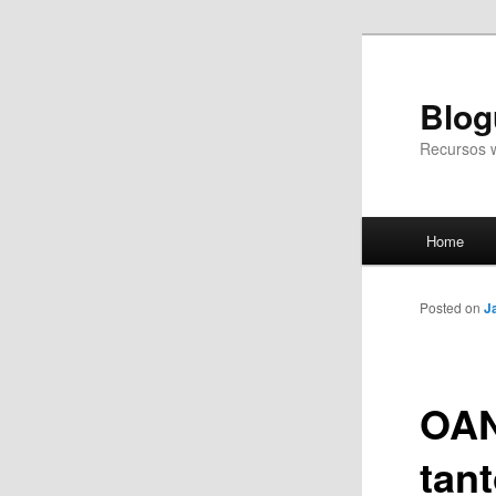
Blog
Recursos 
Main
Home
Skip
menu
to
Posted on
J
primary
OAN
content
tant