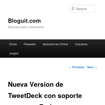
Searc
Bloguit.com
Recursos web e Información
Main
Home
Freeware
Aplicaciones Online
Celulares
Skip
menu
Juegos
to
primary
Post
←
Previous
Next
→
navigation
content
Nueva Version de
TweetDeck con soporte