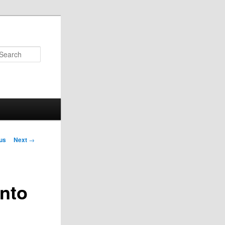
Search
us
Next
→
on
ento