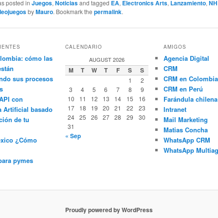
as posted in
Juegos
,
Noticias
and tagged
EA
,
Electronics Arts
,
Lanzamiento
,
NH
deojuegos
by
Mauro
. Bookmark the
permalink
.
IENTES
CALENDARIO
AMIGOS
lombia: cómo las
Agencia Digital
AUGUST 2026
están
CRM
M
T
W
T
F
S
S
ndo sus procesos
CRM en Colombia
1
2
s
CRM en Perú
3
4
5
6
7
8
9
API con
10
11
12
13
14
15
16
Farándula chilena
17
18
19
20
21
22
23
a Artificial basado
Intranet
24
25
26
27
28
29
30
ción de tu
Mail Marketing
31
Matias Concha
« Sep
éxico ¿Cómo
WhatsApp CRM
WhatsApp Multiag
para pymes
Proudly powered by WordPress