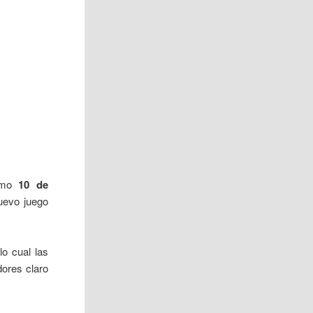
ximo
10 de
uevo juego
lo cual las
ores claro