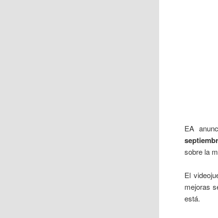
EA anunc
septiemb
sobre la m
El videoj
mejoras s
está.