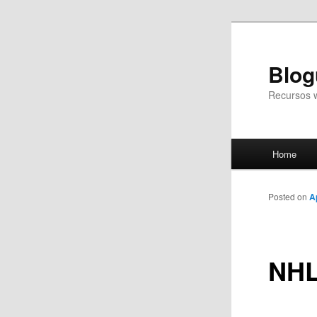
Blog
Recursos 
Main
Home
Skip
menu
to
Posted on
A
primary
NHL
content