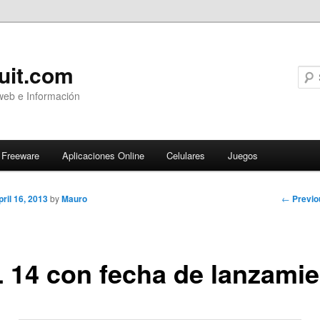
uit.com
web e Información
Freeware
Aplicaciones Online
Celulares
Juegos
Post
←
Previo
pril 16, 2013
by
Mauro
navigati
 14 con fecha de lanzami