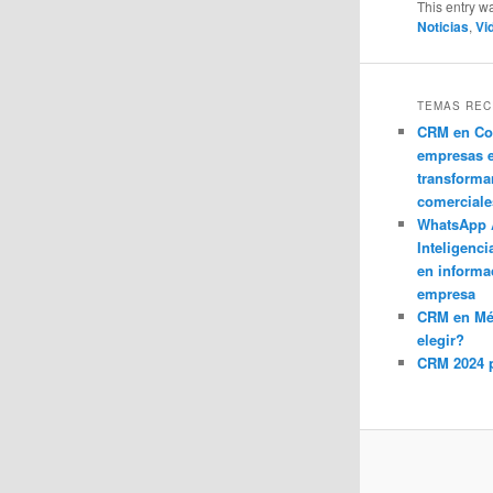
This entry w
Noticias
,
Vi
TEMAS REC
CRM en Co
empresas 
transforma
comerciale
WhatsApp 
Inteligenci
en informa
empresa
CRM en M
elegir?
CRM 2024 